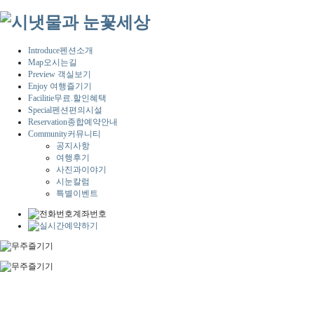
Introduce
펜션소개
Map
오시는길
Preview
객실보기
Enjoy
여행즐기기
Facilitie
무료.할인혜택
Special
펜션편의시설
Reservation
종합예약안내
Community
커뮤니티
공지사항
여행후기
사진과이야기
시눈칼럼
특별이벤트