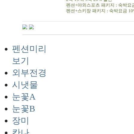
펜션+야외스포츠 패키지 : 숙박요금 15%
펜션+스키장 패키지 : 숙박요금 10%할인+
펜션미리
보기
외부전경
시냇물
눈꽃A
눈꽃B
장미
칸나