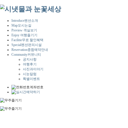
Introduce
펜션소개
Map
오시는길
Preview
객실보기
Enjoy
여행즐기기
Facilitie
무료.할인혜택
Special
펜션편의시설
Reservation
종합예약안내
Community
커뮤니티
공지사항
여행후기
사진과이야기
시눈칼럼
특별이벤트