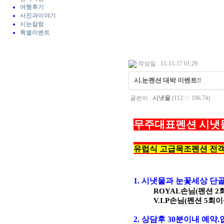
여행후기
사진과이야기
시눈칼럼
특별이벤트
작성일 : 11-11-17 01:29
시.눈펜션 대박 이벤트!!
글쓴이 :
시냇물
(112.♡.196.74)
무주대표펜션 시냇
유럽식 고급목조펜션 전객실
1. 시냇물과 눈꽃세상 단
ROYAL손님(펜션 2회
V.I.P손님(펜션 5회이상
2. 상담후 30분이내 예약