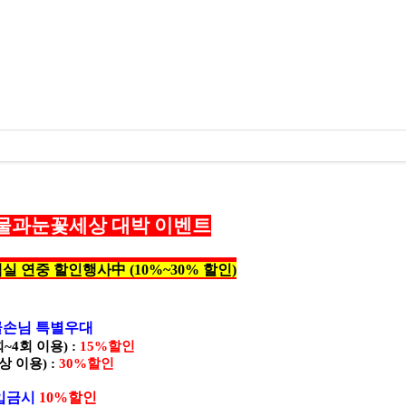
물과눈꽃세상 대박 이벤트
 연중 할인행사中 (10%~30% 할인)
골손님 특별우대
~4회 이용) :
15%할인
 이용) :
30%할인
.입금시
10%할인