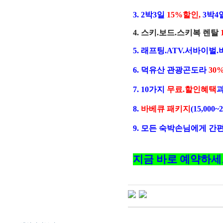
3. 2박3일
15%할인,
3박4
4. 스키.보드.스키복 렌탈
5. 래프팅.ATV.서바이벌
6. 덕유산 관광곤도라
30
7. 10가지
무료.할인혜택
과
8.
바베큐 패키지
(15,000~
9. 모든 숙박손님에게 간
지금 바로 예약하세요