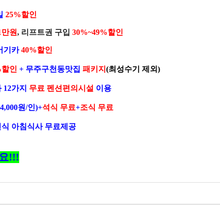
일
25%할인
1만원
, 리프트권 구입
30%~49%할인
.버기카
40%할인
%할인
+ 무주구천동맛집
패키지
(최성수기 제외)
 12가지
무료 펜션편의시설
이용
24,000원/인)+
석식 무료
+
조식 무료
편식 아침식사 무료제공
!!!