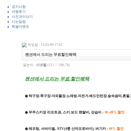
공지사항
여행후기
사진과이야기
시눈칼럼
특별이벤트
작성일 : 13-03-09 17:43
펜션에서 드리는 무료할인혜택
글쓴이 :
시냇물
(112.♡.196.74)
펜션에서 드리는 무료.할인혜택
◉ 탁구장.족구장.야외풀장.노래방.자전거.배드민턴장.숲속쉼터.흔들
◉ 무주스키장 리프트권, 스키.보드 렌탈비, 강습비 :
30~49% 할인
◉ 레프팅, 서바이벌, ATV(4륜 산악오토바이), 버기카 :
40% 할인