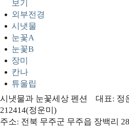
보기
외부전경
시냇물
눈꽃A
눈꽃B
장미
칸나
튜울립
시냇물과 눈꽃세상 펜션 대표: 정운미,
212414(정운미)
주소: 전북 무주군 무주읍 장백리 28