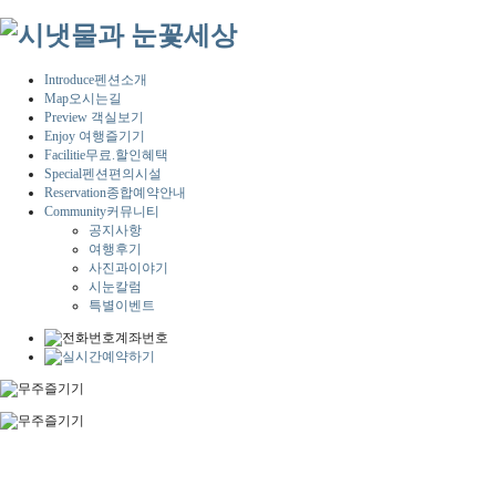
Introduce
펜션소개
Map
오시는길
Preview
객실보기
Enjoy
여행즐기기
Facilitie
무료.할인혜택
Special
펜션편의시설
Reservation
종합예약안내
Community
커뮤니티
공지사항
여행후기
사진과이야기
시눈칼럼
특별이벤트