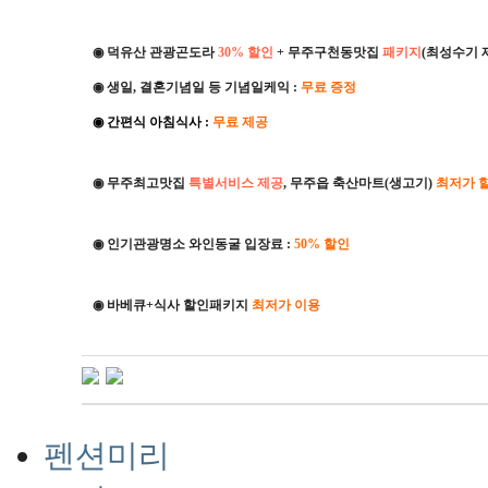
◉ 덕유산 관광곤도라
30% 할인
+ 무주구천동맛집
패키지
(최성수기 
◉
생일, 결혼기념일 등 기념일케익 :
무료 증정
◉
간편식 아침식사 :
무료 제공
◉ 무주최고맛집
특별서비스 제공
, 무주읍 축산마트(생고기)
최저가 
◉ 인기관광명소 와인동굴 입장료 :
50% 할인
◉ 바베큐+식사 할인패키지
최저가 이용
펜션미리