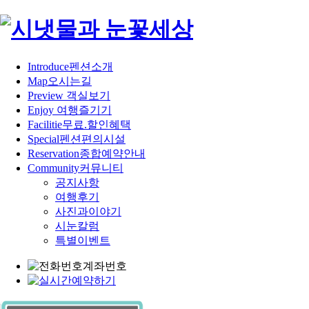
Introduce
펜션소개
Map
오시는길
Preview
객실보기
Enjoy
여행즐기기
Facilitie
무료.할인혜택
Special
펜션편의시설
Reservation
종합예약안내
Community
커뮤니티
공지사항
여행후기
사진과이야기
시눈칼럼
특별이벤트