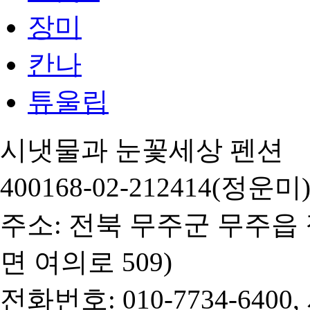
장미
칸나
튜울립
시냇물과 눈꽃세상 펜션 대
400168-02-212414(정운미
주소: 전북 무주군 무주읍 
면 여의로 509)
전화번호: 010-7734-6400