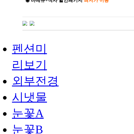
◉ 바베큐+식사 할인패키지
최저가 이용
펜션미
리보기
외부전경
시냇물
눈꽃A
눈꽃B