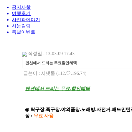
공지사항
여행후기
사진과이야기
시눈칼럼
특별이벤트
작성일 : 13-03-09 17:43
펜션에서 드리는 무료할인혜택
글쓴이 :
시냇물
(112.♡.196.74)
펜션에서 드리는 무료.할인혜택
◉ 탁구장.족구장.야외풀장.노래방.자전거.배드민턴
장 :
무료 사용