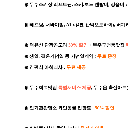
◉ 무주스키장 리프트권, 스키.보드 렌탈비, 강습비 :
◉ 레프팅, 서바이벌, ATV(4륜 산악오토바이), 버기카
◉ 덕유산 관광곤도라
30% 할인
+ 무주구천동맛집
◉
생일, 결혼기념일 등 기념일케익 :
무료 증정
◉
간편식 아침식사 :
무료 제공
◉ 무주최고맛집
특별서비스 제공
, 무주읍 축산마트
◉ 인기관광명소 와인동굴 입장료 :
50% 할인