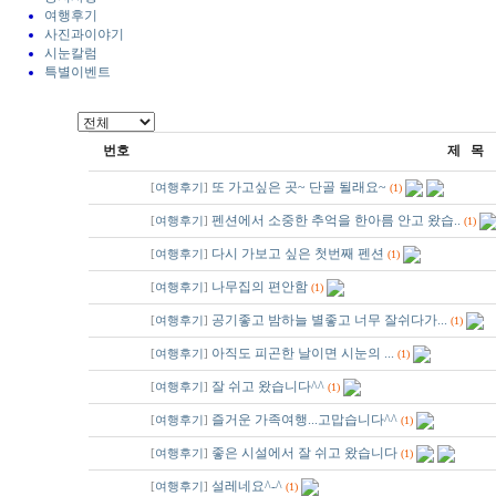
여행후기
사진과이야기
시눈칼럼
특별이벤트
번호
제 목
공지
또 가고싶은 곳~ 단골 될래요~
[
여행후기
]
(1)
공지
펜션에서 소중한 추억을 한아름 안고 왔습..
[
여행후기
]
(1)
공지
다시 가보고 싶은 첫번째 펜션
[
여행후기
]
(1)
공지
나무집의 편안함
[
여행후기
]
(1)
공지
공기좋고 밤하늘 별좋고 너무 잘쉬다가...
[
여행후기
]
(1)
공지
아직도 피곤한 날이면 시눈의 ...
[
여행후기
]
(1)
공지
잘 쉬고 왔습니다^^
[
여행후기
]
(1)
공지
즐거운 가족여행...고맙습니다^^
[
여행후기
]
(1)
공지
좋은 시설에서 잘 쉬고 왔습니다
[
여행후기
]
(1)
공지
설레네요^-^
[
여행후기
]
(1)