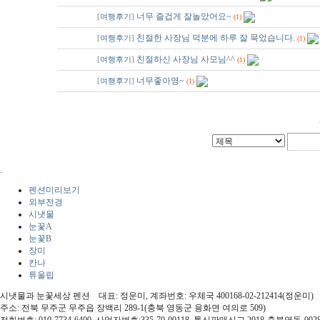
37
너무 즐겁게 잘놀았어요~
[
여행후기
]
(1)
36
친절한 사장님 덕분에 하루 잘 묵었습니다.
[
여행후기
]
(1)
35
친절하신 사장님 사모님^^
[
여행후기
]
(1)
34
너무좋아영~
[
여행후기
]
(1)
.
펜션미리보기
외부전경
시냇물
눈꽃A
눈꽃B
장미
칸나
튜울립
시냇물과 눈꽃세상 펜션 대표: 정운미, 계좌번호: 우체국 400168-02-212414(정운미)
주소: 전북 무주군 무주읍 장백리 289-1(충북 영동군 용화면 여의로 509)
전화번호: 010-7734-6400, 사업자번호:335-70-00118, 통신판매신고 2018-충북영동-002