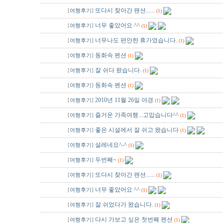
공지
또다시 찾아간 팬션......
[
여행후기
]
(1)
공지
너무 좋았어요 ^^
[
여행후기
]
(1)
공지
너무나도 편안한 휴가였습니다.
[
여행후기
]
(1)
공지
동화속 펜션
[
여행후기
]
(1)
48
잘 쉬다 왔습니다.
[
여행후기
]
(1)
47
동화속 펜션
[
여행후기
]
(1)
46
2010년 11월 26일 야경
[
여행후기
]
(1)
45
즐거운 가족여행...고맙습니다^^
[
여행후기
]
(1)
44
좋은 시설에서 잘 쉬고 왔습니다
[
여행후기
]
(1)
43
설레네요^-^
[
여행후기
]
(1)
42
두번째~
[
여행후기
]
(1)
41
또다시 찾아간 팬션......
[
여행후기
]
(1)
40
너무 좋았어요 ^^
[
여행후기
]
(1)
39
잘 쉬었다가 왔습니다.
[
여행후기
]
(1)
38
다시 가보고 싶은 첫번째 펜션
[
여행후기
]
(1)