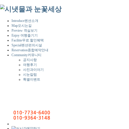
Introduce
펜션소개
Map
오시는길
Preview
객실보기
Enjoy
여행즐기기
Facilitie
무료.할인혜택
Special
펜션편의시설
Reservation
종합예약안내
Community
커뮤니티
공지사항
여행후기
사진과이야기
시눈칼럼
특별이벤트